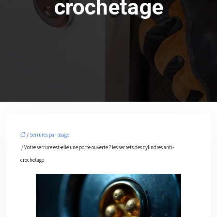
crochetage
/
Serrures par usage
/ Votre serrure est-elle une porte ouverte ? les secrets des cylindres anti-
crochetage