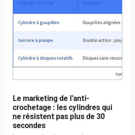
TYPE DE SYSTÈME
PRINCIPE
Cylindre à goupilles
Goupilles alignées par la 
Serrure à pompe
Double action : pousser +
Cylindre à disques rotatifs
Disques sans ressorts ni 
Comparaison
Le marketing de l’anti-
crochetage : les cylindres qui
ne résistent pas plus de 30
secondes