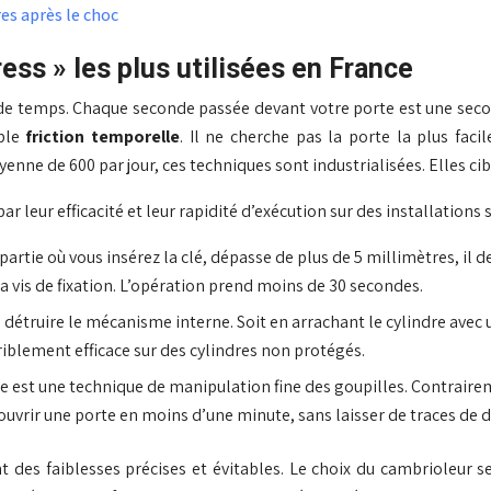
es après le choc
ess » les plus utilisées en France
de temps. Chaque seconde passée devant votre porte est une seconde
ible
friction temporelle
. Il ne cherche pas la porte la plus faci
enne de 600 par jour, ces techniques sont industrialisées. Elles cib
 leur efficacité et leur rapidité d’exécution sur des installations 
 partie où vous insérez la clé, dépasse de plus de 5 millimètres, il de
sa vis de fixation. L’opération prend moins de 30 secondes.
détruire le mécanisme interne. Soit en arrachant le cylindre avec u
rriblement efficace sur des cylindres non protégés.
age est une technique de manipulation fine des goupilles. Contraire
uvrir une porte en moins d’une minute, sans laisser de traces de d
des faiblesses précises et évitables. Le choix du cambrioleur se p