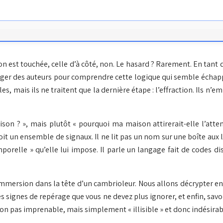
n est touchée, celle d’à côté, non. Le hasard ? Rarement. En tant 
rroger des auteurs pour comprendre cette logique qui semble écha
s, mais ils ne traitent que la dernière étape : l’effraction. Ils n’
on ? », mais plutôt « pourquoi ma maison attirerait-elle l’attenti
it un ensemble de signaux. Il ne lit pas un nom sur une boîte aux l
 temporelle » qu’elle lui impose. Il parle un langage fait de codes
ne immersion dans la tête d’un cambrioleur. Nous allons décrypter
les signes de repérage que vous ne devez plus ignorer, et enfin, savo
non pas imprenable, mais simplement « illisible » et donc indésirabl