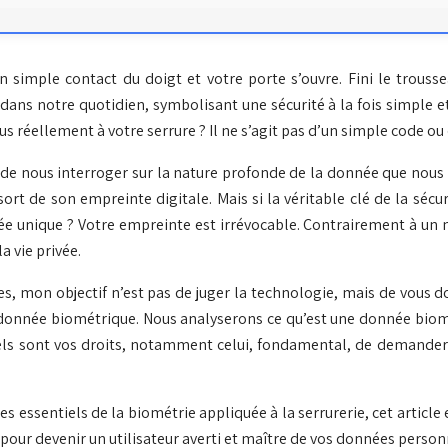
 simple contact du doigt et votre porte s’ouvre. Fini le trousse
e dans notre quotidien, symbolisant une sécurité à la fois simple et
 réellement à votre serrure ? Il ne s’agit pas d’un simple code ou 
 de nous interroger sur la nature profonde de la donnée que nous p
sort de son empreinte digitale. Mais si la véritable clé de la séc
e unique ? Votre empreinte est irrévocable. Contrairement à un m
 vie privée.
s, mon objectif n’est pas de juger la technologie, mais de vous do
re donnée biométrique. Nous analyserons ce qu’est une donnée bio
quels sont vos droits, notamment celui, fondamental, de demander
es essentiels de la biométrie appliquée à la serrurerie, cet articl
s pour devenir un utilisateur averti et maître de vos données person